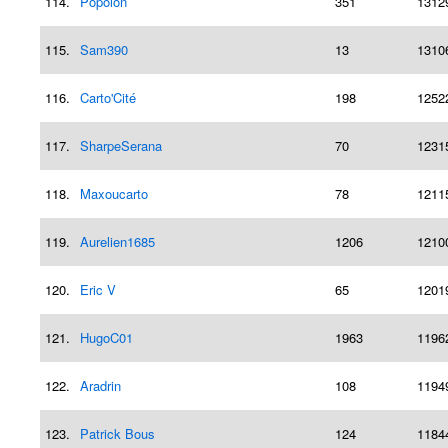
114.
Popolon
351
1312
115.
Sam390
13
1310
116.
Carto'Cité
198
1252
117.
SharpeSerana
70
1231
118.
Maxoucarto
78
1211
119.
Aurelien1685
1206
1210
120.
Eric V
65
1201
121.
HugoC01
1963
1196
122.
Aradrin
108
1194
123.
Patrick Bous
124
1184