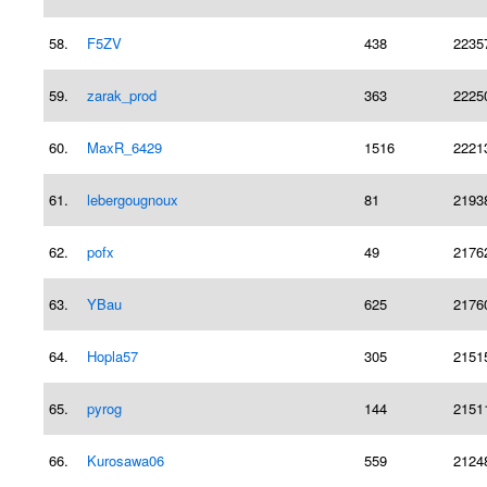
58.
F5ZV
438
2235
59.
zarak_prod
363
2225
60.
MaxR_6429
1516
2221
61.
lebergougnoux
81
2193
62.
pofx
49
2176
63.
YBau
625
2176
64.
Hopla57
305
2151
65.
pyrog
144
2151
66.
Kurosawa06
559
2124