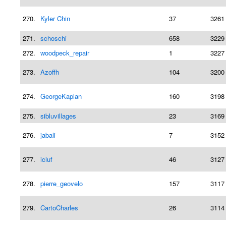
270.
Kyler Chin
37
3261
271.
schoschi
658
3229
272.
woodpeck_repair
1
3227
273.
Azoffh
104
3200
274.
GeorgeKaplan
160
3198
275.
sibluvillages
23
3169
276.
jabali
7
3152
277.
icluf
46
3127
278.
pierre_geovelo
157
3117
279.
CartoCharles
26
3114