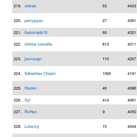
219.
oldnab
53
4433
220.
percypyan
27
4391
221.
thetornado76
60
4321
222.
shrimp crevette
813
4311
223.
josmougn
110
4207
224.
Sébastien Chopin
1065
4161
225.
Hoolen
40
4086
226.
Syl
414
4061
227.
RinNyx
9
4050
228.
Lulucmy
15
4044