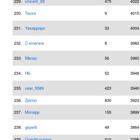
229.
vincent_95
475
4022
230.
Teuxe
9
4015
231.
Yasappopo
33
4004
232.
C-sinensis
8
3982
233.
Wanax
56
3960
234.
Hb-
52
3948
235.
user_5589
423
3946
236.
Zyklon
830
3923
237.
Monapp
155
3899
238.
gsperb
49
3864
239.
Ouistiti-outang
510
3798