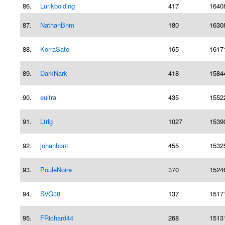
86.
Lurikbolding
417
1640
87.
NathanBnm
180
1630
88.
KorraSato
165
1617
89.
DarkNark
418
1584
90.
eultra
435
1552
91.
Ltrlg
1027
1539
92.
johanbont
455
1532
93.
PouleNoire
370
1524
94.
SVG38
137
1517
95.
FRichard44
268
1513