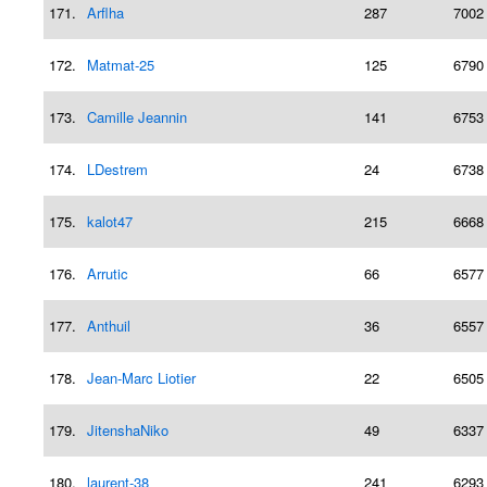
171.
Arflha
287
7002
172.
Matmat-25
125
6790
173.
Camille Jeannin
141
6753
174.
LDestrem
24
6738
175.
kalot47
215
6668
176.
Arrutic
66
6577
177.
Anthuil
36
6557
178.
Jean-Marc Liotier
22
6505
179.
JitenshaNiko
49
6337
180.
laurent-38
241
6293