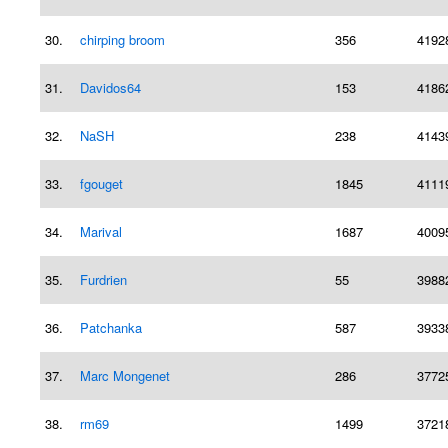
30.
chirping broom
356
4192
31.
Davidos64
153
4186
32.
NaSH
238
4143
33.
fgouget
1845
4111
34.
Marival
1687
4009
35.
Furdrien
55
3988
36.
Patchanka
587
3933
37.
Marc Mongenet
286
3772
38.
rm69
1499
3721