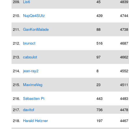
209.
Lis6
45
4839
210.
NupQe4SUtz
439
4744
211.
GanKonMalade
88
4738
212.
brunoct
516
4687
213.
caboulot
97
4662
214.
jean-ray2
8
4552
215.
MaximeVeg
23
4511
216.
Sébastien Pi
443
4483
217.
davitof
736
4478
218.
Harald Hetzner
197
4467