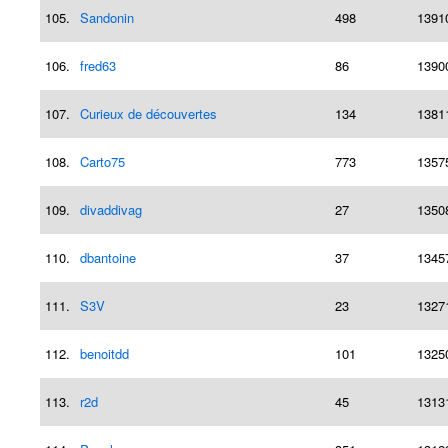
105.
Sandonin
498
1391
106.
fred63
86
1390
107.
Curieux de découvertes
134
1381
108.
Carto75
773
1357
109.
divaddivag
27
1350
110.
dbantoine
37
1345
111.
S3V
23
1327
112.
benoitdd
101
1325
113.
r2d
45
1313