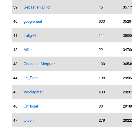
39.
Sebastien Dinot
45
3577
40.
googlenaut
633
3529
41.
Falig44
111
3500
42.
MDe
221
3470
43.
CouscousMerguez
130
3454
44.
Le_Dom
138
2956
45.
Vicolapatat
403
2926
46.
ChRogel
80
2918
47.
Olyon
279
2822