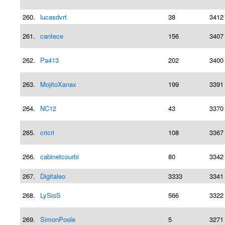
260.
lucasdvrt
38
3412
261.
cantece
156
3407
262.
Pa413
202
3400
263.
MojitoXanax
199
3391
264.
NC12
43
3370
265.
cricri
108
3367
266.
cabinetcourbi
80
3342
267.
Digitaleo
3333
3341
268.
LySioS
566
3322
269.
SimonPoole
5
3271