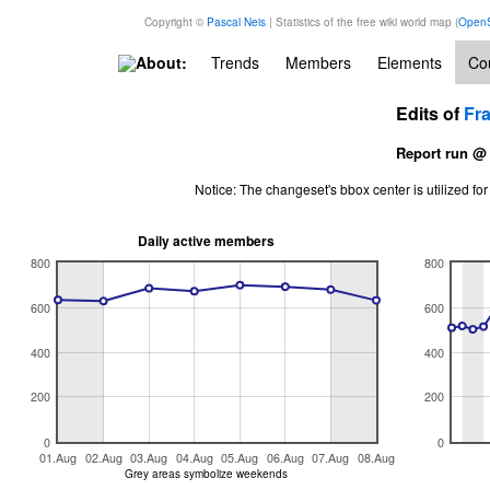
Copyright ©
Pascal Neis
| Statistics of the free wiki world map (
OpenS
About:
Trends
Members
Elements
Cou
Edits of
Fr
Report run @
Notice: The changeset's bbox center is utilized 
Daily active members
800
800
600
600
400
400
200
200
0
0
01.Aug
02.Aug
03.Aug
04.Aug
05.Aug
06.Aug
07.Aug
08.Aug
Grey areas symbolize weekends