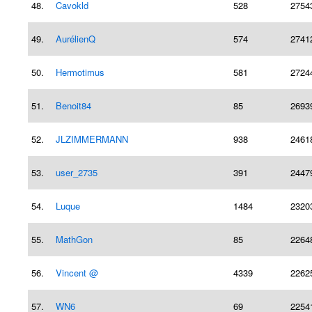
48.
Cavokld
528
2754
49.
AurélienQ
574
2741
50.
Hermotimus
581
2724
51.
Benoit84
85
2693
52.
JLZIMMERMANN
938
2461
53.
user_2735
391
2447
54.
Luque
1484
2320
55.
MathGon
85
2264
56.
Vincent @
4339
2262
57.
WN6
69
2254