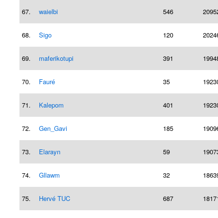
67.
waielbi
546
2095
68.
Sigo
120
2024
69.
maferikotupi
391
1994
70.
Fauré
35
1923
71.
Kalepom
401
1923
72.
Gen_Gavi
185
1909
73.
Elarayn
59
1907
74.
Gllawm
32
1863
75.
Hervé TUC
687
1817