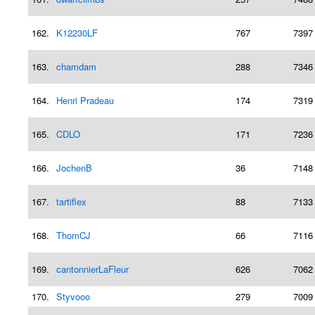
162.
K12230LF
767
7397
163.
chamdam
288
7346
164.
Henri Pradeau
174
7319
165.
CDLO
171
7236
166.
JochenB
36
7148
167.
tartiflex
88
7133
168.
ThomCJ
66
7116
169.
cantonnierLaFleur
626
7062
170.
Styvooo
279
7009