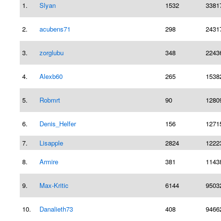
1.
Slyan
1532
3381
2.
acubens71
298
2431
3.
zorglubu
348
2243
4.
Alexb60
265
1538
5.
Robmrt
90
1280
6.
Denis_Helfer
156
1271
7.
Lisapple
2824
1222
8.
Armire
381
1143
9.
Max-Kritic
6144
9503
10.
Danalieth73
408
9466