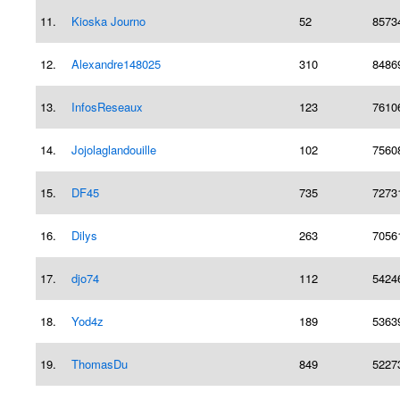
11.
Kioska Journo
52
8573
12.
Alexandre148025
310
8486
13.
InfosReseaux
123
7610
14.
Jojolaglandouille
102
7560
15.
DF45
735
7273
16.
Dilys
263
7056
17.
djo74
112
5424
18.
Yod4z
189
5363
19.
ThomasDu
849
5227