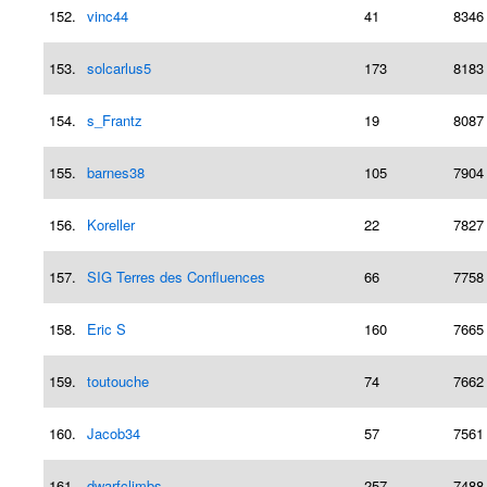
152.
vinc44
41
8346
153.
solcarlus5
173
8183
154.
s_Frantz
19
8087
155.
barnes38
105
7904
156.
Koreller
22
7827
157.
SIG Terres des Confluences
66
7758
158.
Eric S
160
7665
159.
toutouche
74
7662
160.
Jacob34
57
7561
161.
dwarfclimbs
257
7488