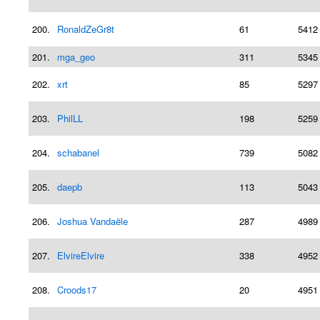
200.
RonaldZeGr8t
61
5412
201.
mga_geo
311
5345
202.
xrt
85
5297
203.
PhilLL
198
5259
204.
schabanel
739
5082
205.
daepb
113
5043
206.
Joshua Vandaële
287
4989
207.
ElvireElvire
338
4952
208.
Croods17
20
4951