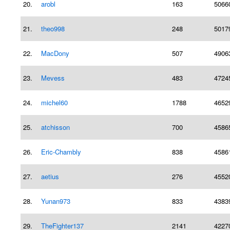
20.
arobl
163
5066
21.
theo998
248
5017
22.
MacDony
507
4906
23.
Mevess
483
4724
24.
michel60
1788
4652
25.
atchisson
700
4586
26.
Eric-Chambly
838
4586
27.
aetius
276
4552
28.
Yunan973
833
4383
29.
TheFighter137
2141
4227