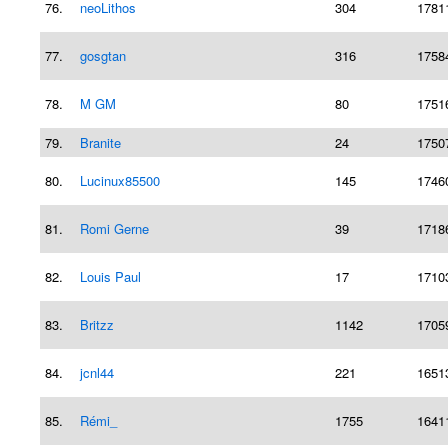
76.
neoLithos
304
1781
77.
gosgtan
316
1758
78.
M GM
80
1751
79.
Branite
24
1750
80.
Lucinux85500
145
1746
81.
Romi Gerne
39
1718
82.
Louis Paul
17
1710
83.
Britzz
1142
1705
84.
jcnl44
221
1651
85.
Rémi_
1755
1641