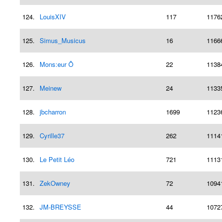
124.
LouisXIV
117
1176
125.
Simus_Musicus
16
1166
126.
Mons:eur Ô
22
1138
127.
Meinew
24
1133
128.
jbcharron
1699
1123
129.
Cyrille37
262
1114
130.
Le Petit Léo
721
1113
131.
ZekOwney
72
1094
132.
JM-BREYSSE
44
1072