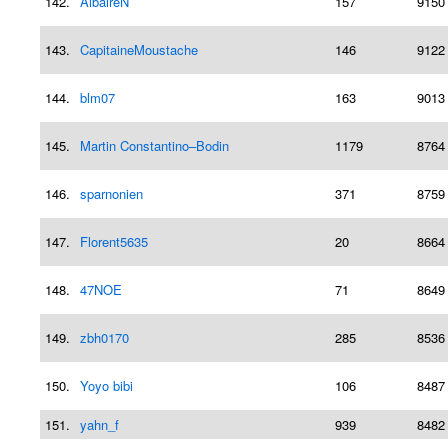
142.
AlbaireN
157
9150
143.
CapitaineMoustache
146
9122
144.
blm07
163
9013
145.
Martin Constantino–Bodin
1179
8764
146.
sparnonien
371
8759
147.
Florent5635
20
8664
148.
47NOE
71
8649
149.
zbh0170
285
8536
150.
Yoyo bibi
106
8487
151.
yahn_f
939
8482