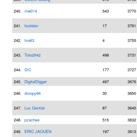
240.
mw014
543
3770
241.
toulalan
17
3761
242.
tva63
4
3755
243.
Toto2642
498
3731
244.
StC
177
3727
245.
DigitalDigger
497
3676
246.
droopy66
30
3650
247.
Luc Gential
87
3645
248.
pzachee
515
3632
249.
ERIC JAOUEN
197
3613