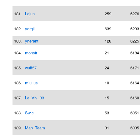
181.
Lejun
259
6276
182.
yargil
639
6233
183.
ynerant
128
6225
184.
monsir_
21
6184
185.
wuff57
24
6171
186.
mjulius
10
6164
187.
Le_Viv_33
15
6160
188.
Swic
53
6051
189.
Map_Team
31
6035