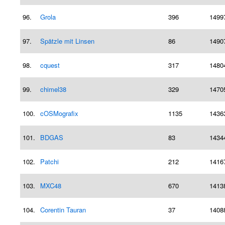
96.
Grola
396
1499
97.
Spätzle mit Linsen
86
1490
98.
cquest
317
1480
99.
chimel38
329
1470
100.
cOSMografix
1135
1436
101.
BDGAS
83
1434
102.
Patchi
212
1416
103.
MXC48
670
1413
104.
Corentin Tauran
37
1408