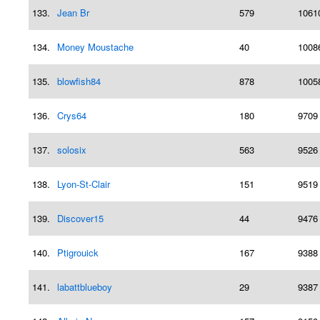
133.
Jean Br
579
1061
134.
Money Moustache
40
1008
135.
blowfish84
878
1005
136.
Crys64
180
9709
137.
solosix
563
9526
138.
Lyon-St-Clair
151
9519
139.
Discover15
44
9476
140.
Ptigrouick
167
9388
141.
labattblueboy
29
9387