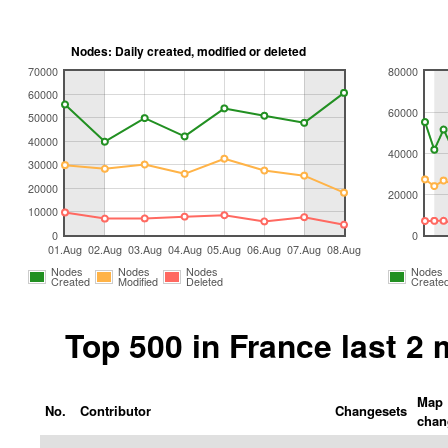
Nodes: Daily created, modified or deleted
70000
80000
60000
60000
50000
40000
40000
30000
20000
20000
10000
0
0
01.Aug
02.Aug
03.Aug
04.Aug
05.Aug
06.Aug
07.Aug
08.Aug
Nodes
Nodes
Nodes
Nodes
Created
Modified
Deleted
Create
Top 500 in France last 2
Map
No.
Contributor
Changesets
chan