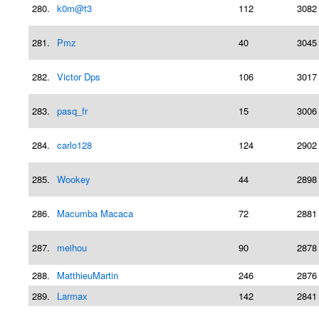
280.
k0m@t3
112
3082
281.
Pmz
40
3045
282.
Victor Dps
106
3017
283.
pasq_fr
15
3006
284.
carlo128
124
2902
285.
Wookey
44
2898
286.
Macumba Macaca
72
2881
287.
meihou
90
2878
288.
MatthieuMartin
246
2876
289.
Larmax
142
2841