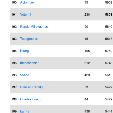
190.
Acionnae
45
5903
191.
Vétérini
230
5858
192.
Rando Millevaches
90
5840
193.
Topographix
15
5817
194.
Nitarg
195
5750
195.
thepoliennist
612
5748
196.
5b1de
423
5615
197.
Dren ar Frankig
53
5499
198.
Charles Foulon
44
5479
199.
karr4s
438
5444