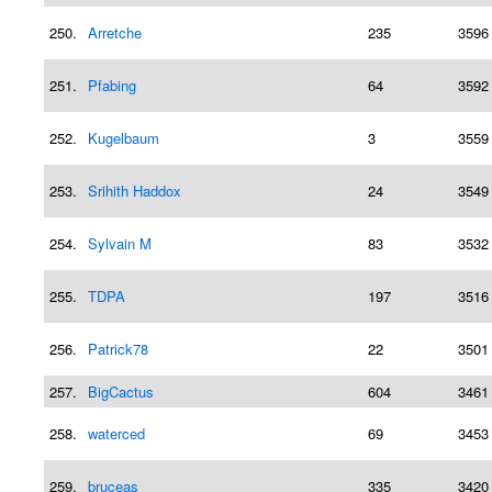
250.
Arretche
235
3596
251.
Pfabing
64
3592
252.
Kugelbaum
3
3559
253.
Srihith Haddox
24
3549
254.
Sylvain M
83
3532
255.
TDPA
197
3516
256.
Patrick78
22
3501
257.
BigCactus
604
3461
258.
waterced
69
3453
259.
bruceas
335
3420